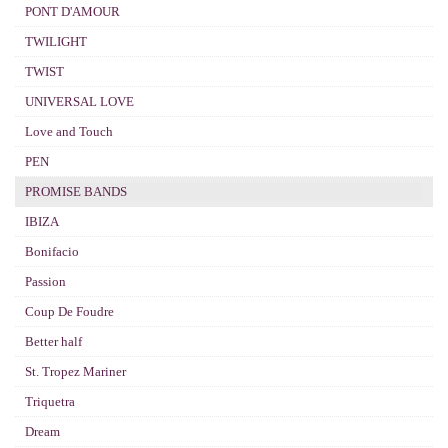
PONT D'AMOUR
TWILIGHT
TWIST
UNIVERSAL LOVE
Love and Touch
PEN
PROMISE BANDS
IBIZA
Bonifacio
Passion
Coup De Foudre
Better half
St. Tropez Mariner
Triquetra
Dream