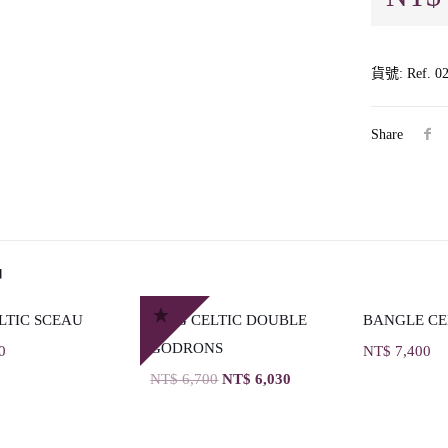
貨號:
Ref. 0
Share
品
LTIC SCEAU
RING CELTIC DOUBLE
BANGLE CE
GODRONS
0
NT$
7,400
NT$
6,700
NT$
6,030