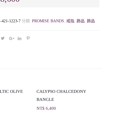
2-421-1223-7
分類:
PROMISE BANDS
,
戒指
,
飾品
,
飾品
LTIC OLIVE
CALYPSO CHALCEDONY
BANGLE
NT$
6,400