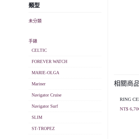
類型
未分類
手錶
CELTIC
FOREVER WATCH
MARIE-OLGA
相關商
Mariner
Navigator Cruise
RING CE
Navigator Surf
NT$
6,70
SLIM
ST-TROPEZ