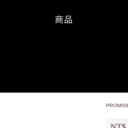
商品
PROMISE
NT$