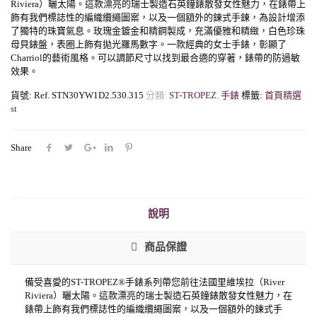
Riviera）曬太陽。這款漂亮的瑞士製造石英鐘錶散發女性魅力，在錶帶上
飾有我們標誌性的編織纜繩圖案，以及一個額外的鍊式手鍊，為設計增添
了獨特的珠寶氣息。玫瑰金鍍金和精鋼製成，充滿優雅和精緻，白色珍珠
母貝錶盤，表圈上飾有拋光羅馬數字。一款經典的女士手錶，彰顯了
Charriol的藝術風格。可以調節尺寸以找到最合適的穿著，錶帶的防過敏
效果。
貨號:
Ref. STN30YW1D2.530.315
分類:
ST-TROPEZ
,
手錶
標籤:
首頁精選
st
Share
說明
商品保證
備受喜愛的ST-TROPEZ®手錶系列帶您前往法國里維埃拉（River
Riviera）曬太陽。這款漂亮的瑞士製造石英鐘錶散發女性魅力，在
錶帶上飾有我們標誌性的編織纜繩圖案，以及一個額外的鍊式手