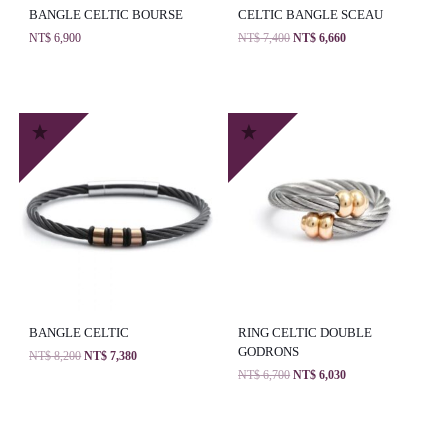
BANGLE CELTIC BOURSE
CELTIC BANGLE SCEAU
NT$
6,900
NT$
7,400
NT$
6,660
BANGLE CELTIC
RING CELTIC DOUBLE
GODRONS
NT$
8,200
NT$
7,380
NT$
6,700
NT$
6,030