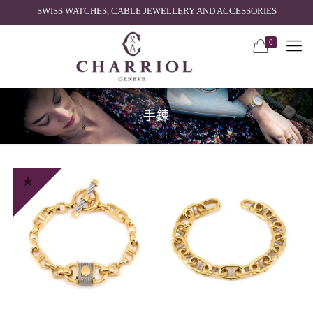
SWISS WATCHES, CABLE JEWELLERY AND ACCESSORIES
0
手鍊