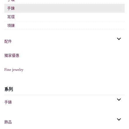
手鍊
耳環
項鍊
配件
獨家優惠
Fine jewelry
系列
手錶
飾品