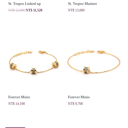
St. Tropez Linked up
St. Tropez Mariner
NT$
12,800
NT$
11,520
NT$
13,600
Forever Minis
Forever Minis
NT$
14,100
NT$
9,700