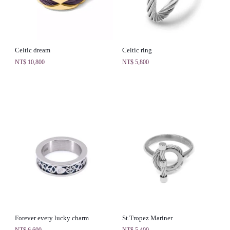
Celtic dream
Celtic ring
NT$
10,800
NT$
5,800
Forever every lucky charm
St.Tropez Mariner
NT$
6,600
NT$
5,400