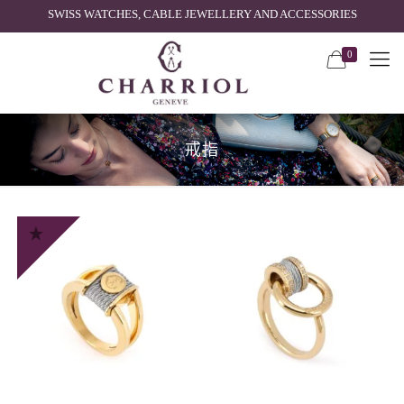
SWISS WATCHES, CABLE JEWELLERY AND ACCESSORIES
0
戒指