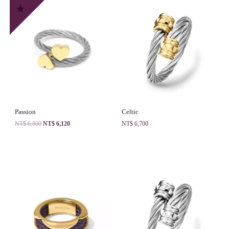
Passion
Celtic
NT$
6,800
NT$
6,120
NT$
6,700