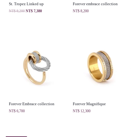
St. Tropez Linked up
Forever embrace collection
NT$
8,200
NT$
7,380
NT$
8,200
Forever Embrace collection
Forever Magnifique
NT$
6,700
NT$
12,300