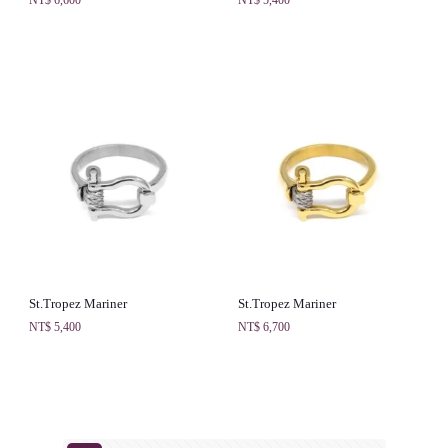
St.Tropez Mariner
St.Tropez Mariner
NT$
5,400
NT$
6,700