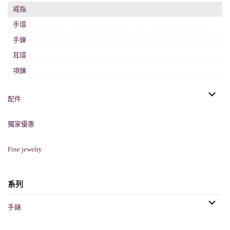
戒指
手環
手鍊
耳環
項鍊
配件
獨家優惠
Fine jewelry
系列
手錶