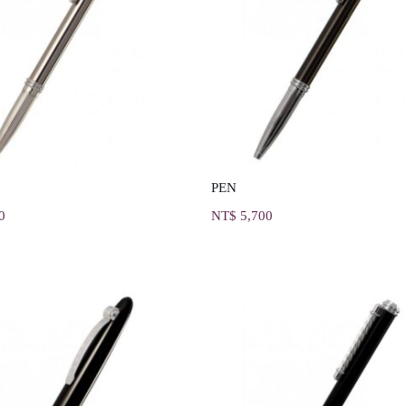
PEN
0
NT$
5,700