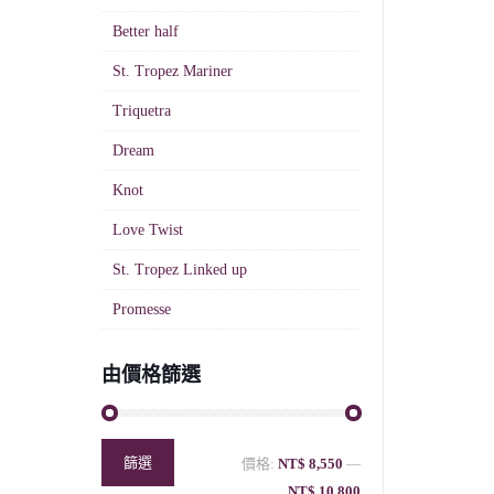
Better half
St. Tropez Mariner
Triquetra
Dream
Knot
Love Twist
St. Tropez Linked up
Promesse
由價格篩選
篩選
價格:
NT$ 8,550
—
NT$ 10,800