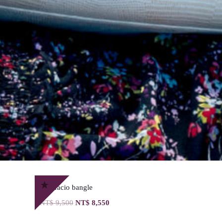
Bonifacio bangle
NT$
9,500
NT$
8,550