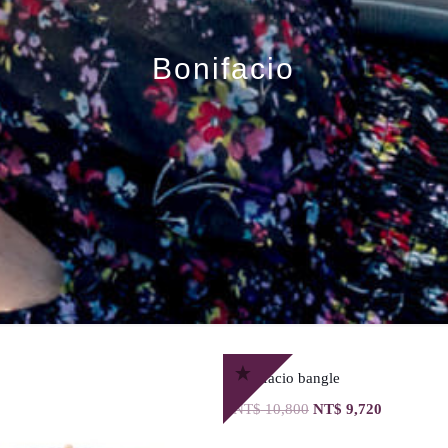
Bonifacio
Bonifacio bangle
NT$
10,800
NT$
9,720