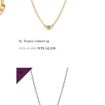
St. Tropez Linked up
NT$
15,900
NT$
14,310