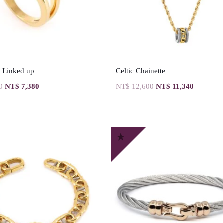
z Linked up
Celtic Chainette
0
NT$
7,380
NT$
12,600
NT$
11,340