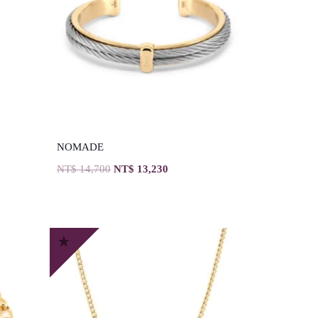
NOMADE
NT$
14,700
NT$
13,230