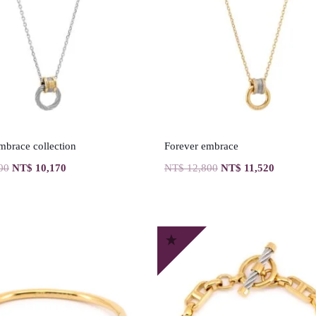
mbrace collection
Forever embrace
00
NT$
10,170
NT$
12,800
NT$
11,520