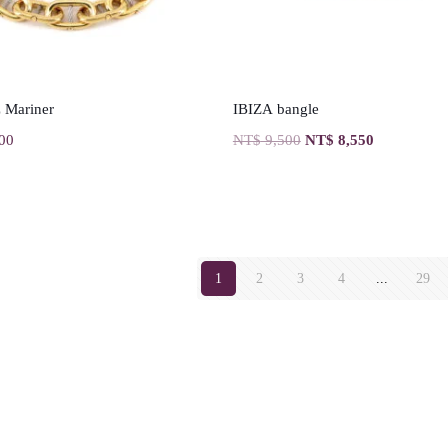
z Mariner
IBIZA bangle
00
NT$
9,500
NT$
8,550
1
2
3
4
...
29