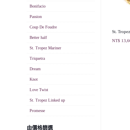
Bonifacio
Passion
Coup De Foudre
St. Trope
Better half
NT$
13,6
St. Tropez Mariner
Triquetra
Dream
Knot
Love Twist
St. Tropez Linked up
Promesse
由價格篩選