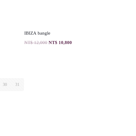
IBIZA bangle
NT$
12,000
NT$
10,800
30
31