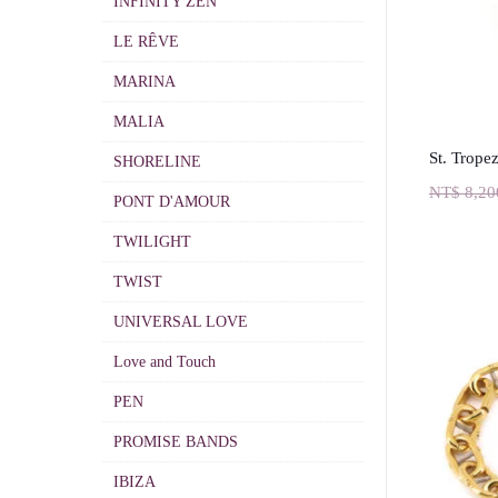
INFINITY ZEN
LE RÊVE
MARINA
MALIA
St. Trope
SHORELINE
NT$
8,20
PONT D'AMOUR
TWILIGHT
TWIST
UNIVERSAL LOVE
Love and Touch
PEN
PROMISE BANDS
IBIZA