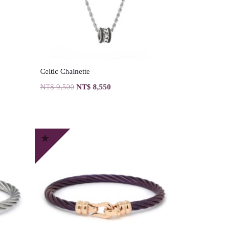
Celtic Chainette
NT$
9,500
NT$
8,550