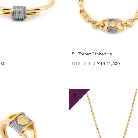
St. Tropez Linked up
00
NT$
12,800
NT$
11,520