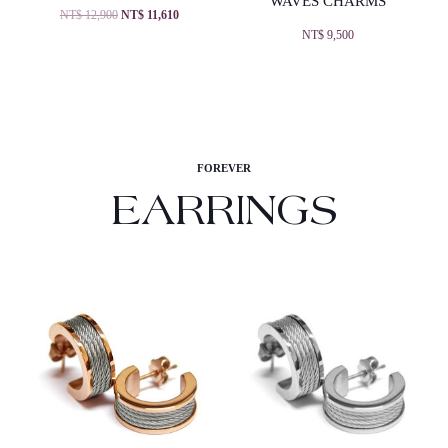
WAVES CHARMS
NT$
12,900
NT$
11,610
NT$
9,500
FOREVER
EARRINGS