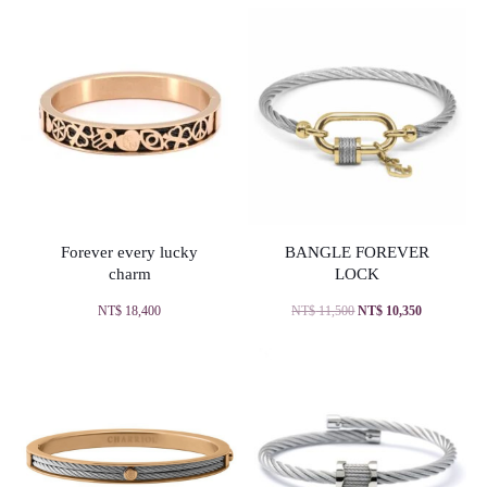
Forever every lucky
BANGLE FOREVER
charm
LOCK
NT$
18,400
NT$
11,500
NT$
10,350