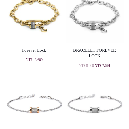
Forever Lock
BRACELET FOREVER
LOCK
NT$
13,600
NT$
8,500
NT$
7,650