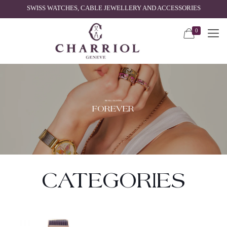
SWISS WATCHES, CABLE JEWELLERY AND ACCESSORIES
0
THE FULL COLLECTION
FOREVER
CATEGORIES