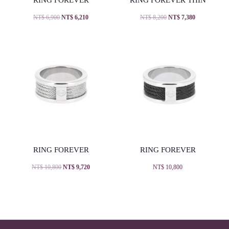
NT$
6,900
NT$
6,210
NT$
8,200
NT$
7,380
RING FOREVER
RING FOREVER
NT$
10,800
NT$
9,720
NT$
10,800